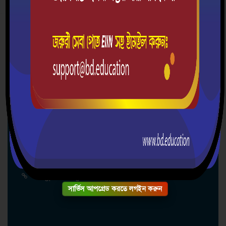
দ্রুত যোগাযোগ
বাংলাদেশ গভর্নমেন্ট প্রেস হাই স্কুল
৩৭২/৭৩, তেজগাঁও শি/এ, ঢাকা
01309108525
bgpresshighschool@gmail.com
bgpresshighschoolbd.education
সার্ভিস আপগ্রেড করতে লগইন করুন