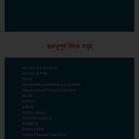
গুরুত্বপূর্ণ লিংক সমূহ
Ministry of Education
Ministry of PME
DSHE
Directorate of Madrasha Education
Directorate of Primary Education
NCTB
NTRCA
e-Book
Public Library
Shikkhok Batayon
BANBEIS
EIMS | DSHE
Online Physical Education