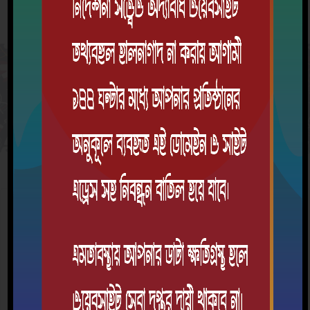
প্রশাসনিক
প্রতিষ্ঠানের এমপিও তথ্য
নথি/স্মারক
অনুমোদনের
এমপিও
অনুমোদিত তালিকা
নম্বর
তারিখ
নম্বর
আপলোড
কোন তথ্য সংযুক্ত হয়নি।