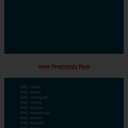
সকল শিক্ষাবোর্ডের লিংক
BISE, Dhaka
BISE, Barisal
BISE, Chattogram
BISE, Cumilla
BISE, Dinajpur
BISE, Mymensingh
BISE, Jashore
BISE, Rajshahi