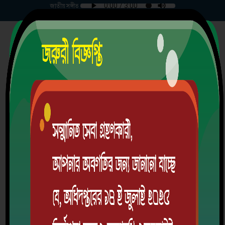
জাতীয় সঙ্গীত
রবিবার | ০৯-০৮-২০২৬ |
বাংলাদেশ গভর্নমেন্ট প্রেস হাই স্কুল
৩৭২/৭৩, তেজগাঁও শি/এ, ঢাকা
স্থাপিতঃ ১৯৬২ খ্রিঃ
EIIN: 108525 | MPO Code: 108525
School Code: 1267
অ্যালামনাই
ডাউনলোড অ্যাপ
লগইন